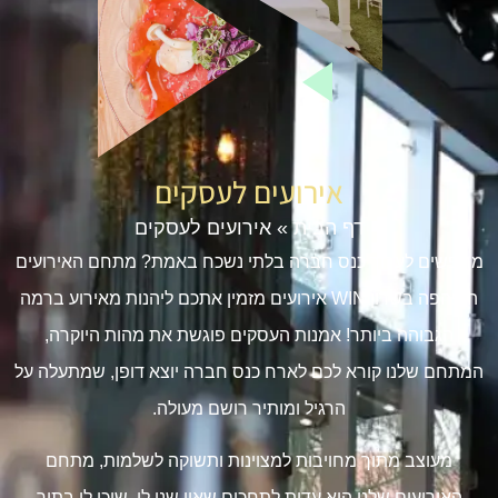
אירועים לעסקים
דף הבית
»
אירועים לעסקים
מחפשים לערוך כנס חברה בלתי נשכח באמת? מתחם האירועים
היפהפה בשרון WIN אירועים מזמין אתכם ליהנות מאירוע ברמה
הגבוהה ביותר! אמנות העסקים פוגשת את מהות היוקרה,
המתחם שלנו קורא לכם לארח כנס חברה יוצא דופן, שמתעלה על
הרגיל ומותיר רושם מעולה.
מעוצב מתוך מחויבות למצוינות ותשוקה לשלמות, מתחם
האירועים שלנו הוא עדות לתחכום שאין שני לו. שוכן לו בתוך