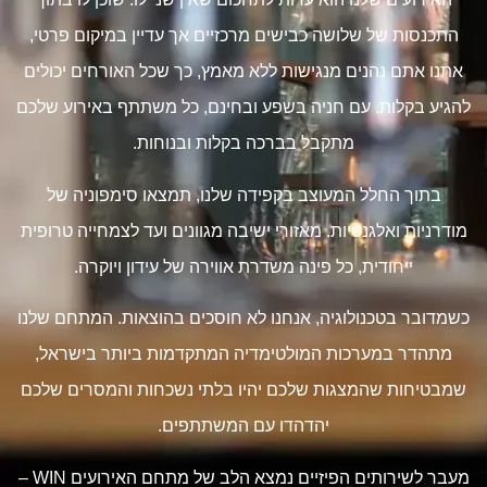
התכנסות של שלושה כבישים מרכזיים אך עדיין במיקום פרטי,
אתנו אתם נהנים מנגישות ללא מאמץ, כך שכל האורחים יכולים
להגיע בקלות. עם חניה בשפע ובחינם, כל משתתף באירוע שלכם
מתקבל בברכה בקלות ובנוחות.
בתוך החלל המעוצב בקפידה שלנו, תמצאו סימפוניה של
מודרניות ואלגנטיות. מאזורי ישיבה מגוונים ועד לצמחייה טרופית
ייחודית, כל פינה משדרת אווירה של עידון ויוקרה.
כשמדובר בטכנולוגיה, אנחנו לא חוסכים בהוצאות. המתחם שלנו
מתהדר במערכות המולטימדיה המתקדמות ביותר בישראל,
שמבטיחות שהמצגות שלכם יהיו בלתי נשכחות והמסרים שלכם
יהדהדו עם המשתתפים.
מעבר לשירותים הפיזיים נמצא הלב של מתחם האירועים WIN –